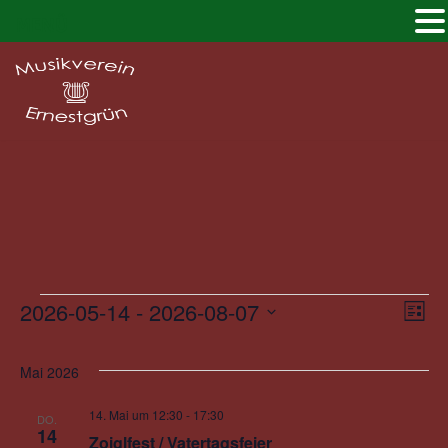
MENÜ
Zum
Inhalt
springen
2026-05-14
 - 
2026-08-07
Ansi
Ver
Liste
Datum
Ans
Nav
wählen.
Mai 2026
Nav
14. Mai um 12:30
-
17:30
DO.
14
Zoiglfest / Vatertagsfeier