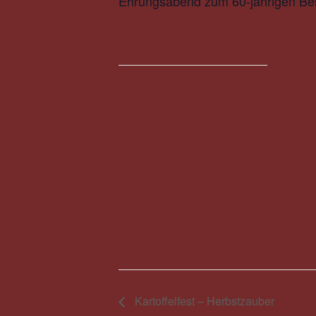
Ehrungsabend zum 60-jährigen Bes
Kartoffelfest – Herbstzauber