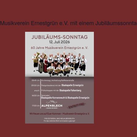
r Musikverein Ernestgrün e.V. mit einem Jubiläumssonn