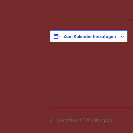
Zum Kalender hinzufügen
Gartenfest FFW Ottengrün